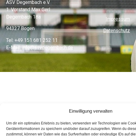
ASV Degernbach e.V.
1. Vorstand Max Gerl
Degernbach 18a
Impressum
94327 Bogen
Datenschutz
Tel: +49 151 681 252 11
E-Mail:
info@asvdegernbach.de
Einwilligung verwalten
Um dir ein optimales Erlebnis zu bieten, verwenden wir Technologien wie Coo
Geräteinformationen zu speichern und/oder darauf zuzugreifen. Wenn du dies
zustimmst, können wir Daten wie das Surfverhalten oder eindeutige IDs auf di