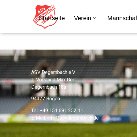
Verein
Startseite
Verein
Mannschaf
ASV Degernbach e.V.
1. Vorstand Max Gerl
Degernbach 18a
94327 Bogen
Tel: +49 151 681 252 11
E-Mail:
info@asvdegernbach.de